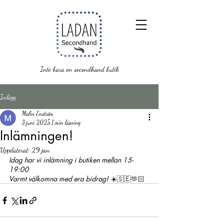
Inte bara en secondhand butik
Inlägg
Malin Enström
3 juni 2025
1 min läsning
Inlämningen!
Uppdaterat:
29 jan.
Idag har vi inlämning i butiken mellan 15-
19:00
Varmt välkomna med era bidrag! 
☀️🇸🇪🫶🏻